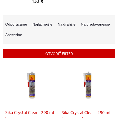
133 €
R
a
Odporúčame
Najlacnejšie
Najdrahšie
Najpredávanejšie
d
e
Abecedne
n
i
e
OTVORIŤ FILTER
p
r
V
o
ý
d
p
u
i
k
s
t
p
o
r
v
o
d
Sika Crystal Clear - 290 ml
Sika Crystal Clear - 290 ml
u
transparent
transparent