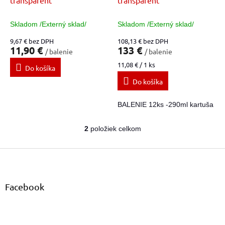
k
t
Skladom /Externý sklad/
Skladom /Externý sklad/
o
9,67 € bez DPH
108,13 € bez DPH
v
11,90 €
133 €
/ balenie
/ balenie
Jednotková
11,08 € / 1 ks
Do košíka
cena:
Do košíka
BALENIE 12ks -290ml kartuša
2
položiek celkom
O
v
Z
l
á
á
d
p
a
ä
Facebook
c
t
i
i
e
e
p