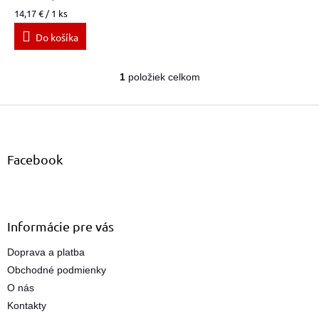
Jednotková
14,17 € / 1 ks
cena:
Do košíka
1
položiek celkom
O
v
Z
l
á
á
d
p
a
ä
Facebook
c
t
i
i
e
e
p
r
Informácie pre vás
v
k
Doprava a platba
y
Obchodné podmienky
v
ý
O nás
p
Kontakty
i