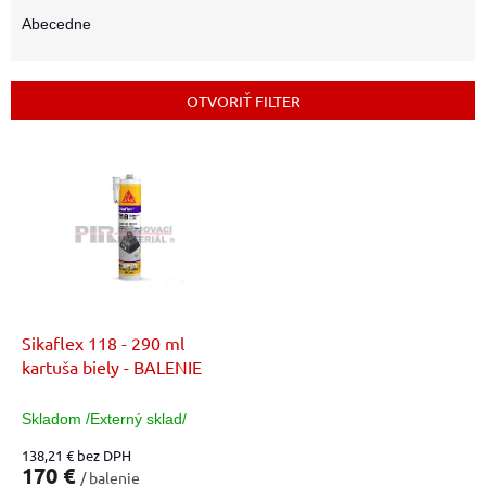
d
e
Abecedne
n
i
e
OTVORIŤ FILTER
p
r
V
o
ý
d
p
u
i
k
s
t
p
o
r
v
o
d
Sikaflex 118 - 290 ml
u
kartuša biely - BALENIE
k
t
Skladom /Externý sklad/
o
138,21 € bez DPH
v
170 €
/ balenie