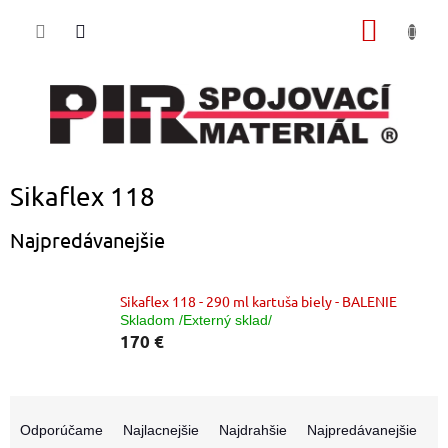
Prejsť
NÁKU
na
obsah
KOŠÍK
Sikaflex 118
Najpredávanejšie
Sikaflex 118 - 290 ml kartuša biely - BALENIE
Skladom /Externý sklad/
170 €
R
a
Odporúčame
Najlacnejšie
Najdrahšie
Najpredávanejšie