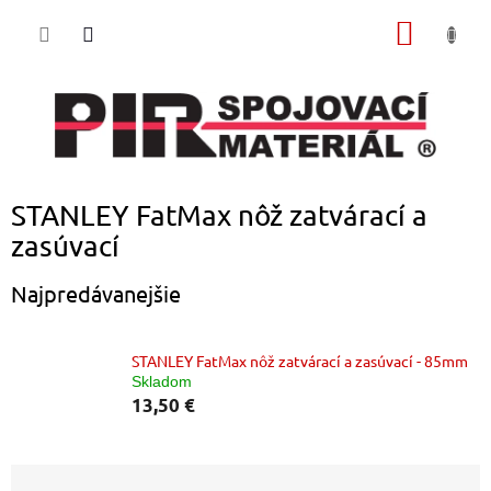
Prejsť
NÁKU
na
obsah
KOŠÍK
STANLEY FatMax nôž zatvárací a
zasúvací
Najpredávanejšie
STANLEY FatMax nôž zatvárací a zasúvací - 85mm
Skladom
13,50 €
R