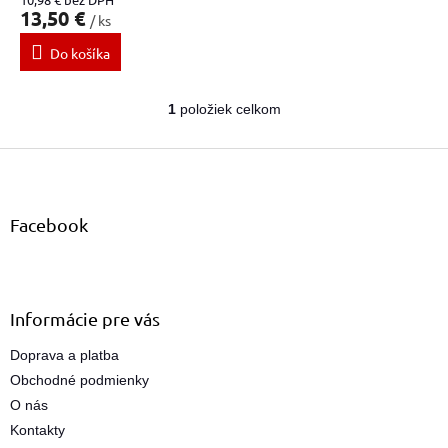
v
13,50 €
/ ks
Do košíka
1
položiek celkom
O
v
Z
l
á
á
d
p
a
ä
Facebook
c
t
i
i
e
e
p
r
Informácie pre vás
v
k
Doprava a platba
y
Obchodné podmienky
v
ý
O nás
p
Kontakty
i