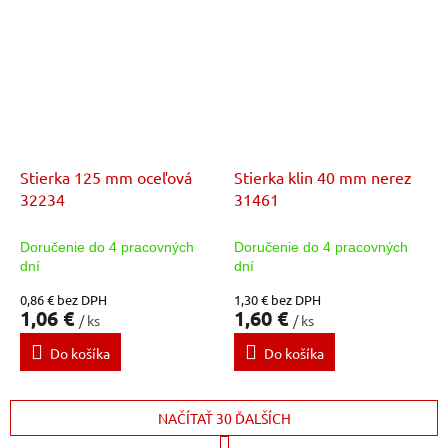
Stierka 125 mm oceľová
Stierka klin 40 mm nerez
32234
31461
Doručenie do 4 pracovných
Doručenie do 4 pracovných
dní
dní
0,86 € bez DPH
1,30 € bez DPH
1,06 €
1,60 €
/ ks
/ ks
Do košíka
Do košíka
NAČÍTAŤ 30 ĎALŠÍCH
S