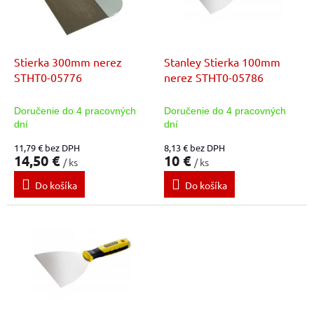
t
p
o
r
v
o
d
Stierka 300mm nerez
Stanley Stierka 100mm
u
STHT0-05776
nerez STHT0-05786
k
t
Doručenie do 4 pracovných
Doručenie do 4 pracovných
o
dní
dní
v
11,79 € bez DPH
8,13 € bez DPH
14,50 €
10 €
/ ks
/ ks
Do košíka
Do košíka