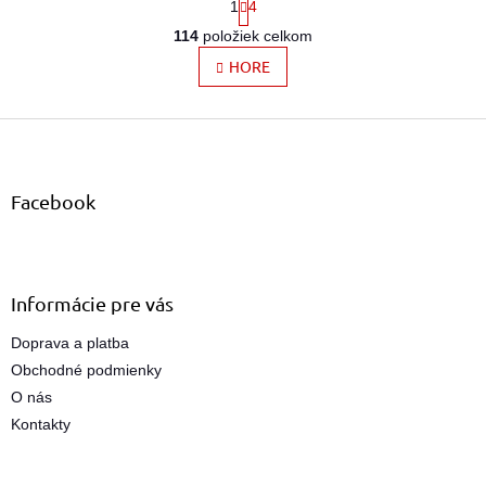
1
4
t
O
r
114
položiek celkom
v
á
l
HORE
n
k
á
o
d
v
Z
a
a
c
á
n
i
p
i
e
ä
e
Facebook
p
t
r
i
v
e
k
y
Informácie pre vás
v
ý
Doprava a platba
p
Obchodné podmienky
i
s
O nás
u
Kontakty