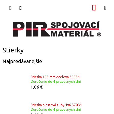
Prejsť
NÁKU
na
obsah
KOŠÍK
Stierky
Najpredávanejšie
Stierka 125 mm oceľová 32234
Doručenie do 4 pracovných dní
1,06 €
Stierka plastová zuby 4x6 37031
Doručenie do 4 pracovných dní