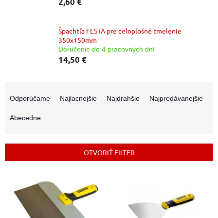
2,60 €
Špachtľa FESTA pre celoplošné tmelenie
350x150mm
Doručenie do 4 pracovných dní
14,50 €
R
a
Odporúčame
Najlacnejšie
Najdrahšie
Najpredávanejšie
d
e
Abecedne
n
i
e
OTVORIŤ FILTER
p
r
V
o
ý
d
p
u
i
k
s