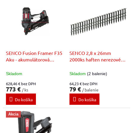
V
o
ý
d
p
u
i
k
s
t
p
o
r
v
o
d
SENCO Fusion Framer F35
SENCO 2,8 x 26mm
u
Aku - akumulátorová
2000ks haften nerezové
k
nastrelovaci pištol
nastrelovacie klince
t
Skladom
Skladom
(2 balenie)
o
628,46 € bez DPH
64,23 € bez DPH
v
773 €
79 €
/ ks
/ balenie
Do košíka
Do košíka
Akcia