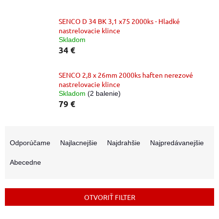
SENCO D 34 BK 3,1 x75 2000ks - Hladké
nastrelovacie klince
Skladom
34 €
SENCO 2,8 x 26mm 2000ks haften nerezové
nastrelovacie klince
Skladom
(2 balenie)
79 €
R
a
Odporúčame
Najlacnejšie
Najdrahšie
Najpredávanejšie
d
e
Abecedne
n
i
e
OTVORIŤ FILTER
p
r