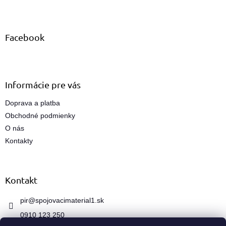
Z
l
á
á
d
p
a
ä
Facebook
c
t
i
i
e
e
p
r
Informácie pre vás
v
k
Doprava a platba
y
Obchodné podmienky
v
ý
O nás
p
Kontakty
i
s
u
Kontakt
pir
@
spojovacimaterial1.sk
0910 123 250