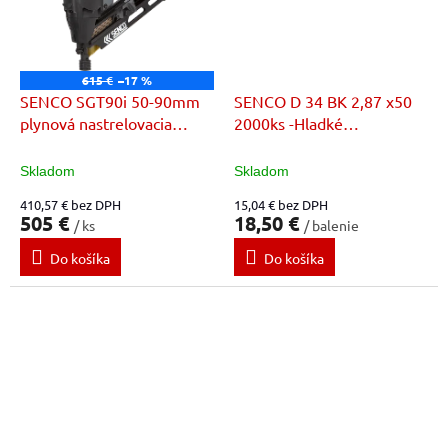
615 €
–17 %
SENCO SGT90i 50-90mm
SENCO D 34 BK 2,87 x50
plynová nastrelovacia
2000ks -Hladké
pištol
nastrelovacie klince
Skladom
Skladom
410,57 € bez DPH
15,04 € bez DPH
505 €
18,50 €
/ ks
/ balenie
Do košíka
Do košíka