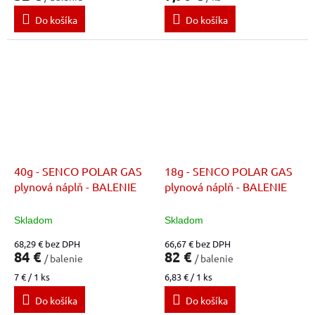
Do košíka
Do košíka
40g - SENCO POLAR GAS
18g - SENCO POLAR GAS
plynová náplň - BALENIE
plynová náplň - BALENIE
Skladom
Skladom
68,29 € bez DPH
66,67 € bez DPH
84 €
82 €
/ balenie
/ balenie
Jednotková
Jednotková
7 € / 1 ks
6,83 € / 1 ks
cena:
cena:
Do košíka
Do košíka