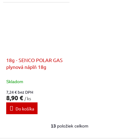
18g - SENCO POLAR GAS
plynová náplň 18g
Skladom
7,24 € bez DPH
8,90 €
/ ks
Do košíka
13
položiek celkom
O
v