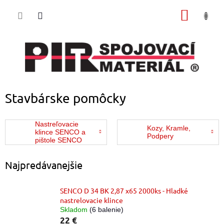
Prejsť
NÁKU
na
obsah
KOŠÍK
Stavbárske pomôcky
Nastreľovacie
Kozy, Kramle,
klince SENCO a
Podpery
pištole SENCO
Najpredávanejšie
SENCO D 34 BK 2,87 x65 2000ks - Hladké
nastrelovacie klince
Skladom
(6 balenie)
22 €