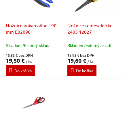
t
p
o
r
v
o
d
Nožnice univerzálne 190
Nožnice remeselnícke
u
mm E020901
2405 12027
k
t
Skladom /Externý sklad/
Skladom /Externý sklad/
o
15,85 € bez DPH
15,93 € bez DPH
v
19,50 €
19,60 €
/ ks
/ ks
Do košíka
Do košíka