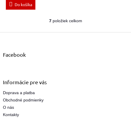
Do košíka
7
položiek celkom
O
v
Z
l
á
á
d
p
a
ä
Facebook
c
t
i
i
e
e
p
r
Informácie pre vás
v
k
Doprava a platba
y
Obchodné podmienky
v
ý
O nás
p
Kontakty
i
s
u