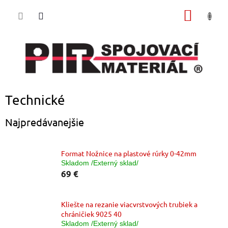
Prejsť
NÁKU
na
obsah
KOŠÍK
Technické
Najpredávanejšie
Format Nožnice na plastové rúrky 0-42mm
Skladom /Externý sklad/
69 €
Kliešte na rezanie viacvrstvových trubiek a
chráničiek 9025 40
Skladom /Externý sklad/