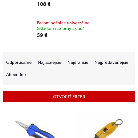
108 €
Facom nožnice univerzálne
Skladom /Externý sklad/
59 €
R
a
Odporúčame
Najlacnejšie
Najdrahšie
Najpredávanejšie
d
e
Abecedne
n
i
e
OTVORIŤ FILTER
p
r
V
o
ý
d
p
u
i
k
s