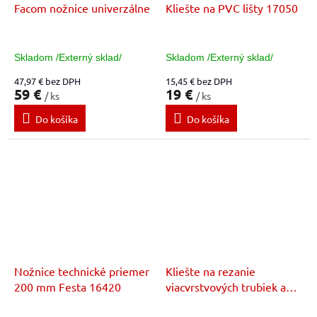
Facom nožnice univerzálne
Kliešte na PVC lišty 17050
Skladom /Externý sklad/
Skladom /Externý sklad/
47,97 € bez DPH
15,45 € bez DPH
59 €
19 €
/ ks
/ ks
Do košíka
Do košíka
Nožnice technické priemer
Kliešte na rezanie
200 mm Festa 16420
viacvrstvových trubiek a
chráničiek 9025 40