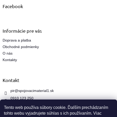
p
a
ä
Facebook
c
t
i
i
e
e
p
r
Informácie pre vás
v
k
Doprava a platba
y
Obchodné podmienky
v
ý
O nás
p
Kontakty
i
s
u
Kontakt
pir
@
spojovacimaterial1.sk
0910 123 250
Tento web používa súbory cookie. Ďalším prechádzaním
tohto webu vyjadrujete súhlas s ich používaním. Viac