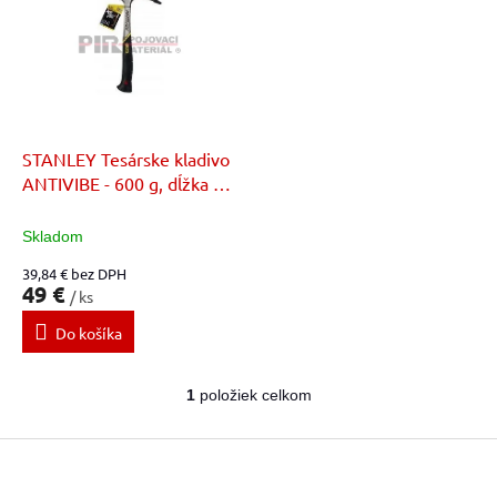
d
p
u
i
k
s
t
p
o
r
v
o
d
STANLEY Tesárske kladivo
u
ANTIVIBE - 600 g, dĺžka 34
k
cm
t
Skladom
o
39,84 € bez DPH
v
49 €
/ ks
Do košíka
1
položiek celkom
O
v
Z
l
á
á
d