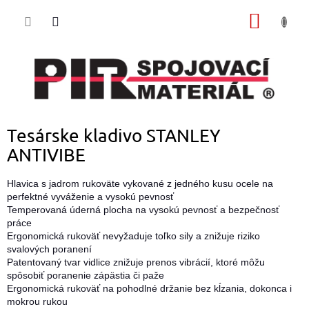
Prejsť
NÁKU
na
obsah
KOŠÍK
Tesárske kladivo STANLEY
ANTIVIBE
Hlavica s jadrom rukoväte vykované z jedného kusu ocele na
perfektné vyváženie a vysokú pevnosť
Temperovaná úderná plocha na vysokú pevnosť a bezpečnosť
práce
Ergonomická rukoväť nevyžaduje toľko sily a znižuje riziko
svalových poranení
Patentovaný tvar vidlice znižuje prenos vibrácií, ktoré môžu
spôsobiť poranenie zápästia či paže
Ergonomická rukoväť na pohodlné držanie bez kĺzania, dokonca i
mokrou rukou