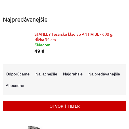
Najpredávanejšie
STANLEY Tesárske kladivo ANTIVIBE - 600 g,
dĺžka 34 cm
Skladom
49 €
R
a
Odporúčame
Najlacnejšie
Najdrahšie
Najpredávanejšie
d
e
Abecedne
n
i
e
OTVORIŤ FILTER
p
r
V
o
ý