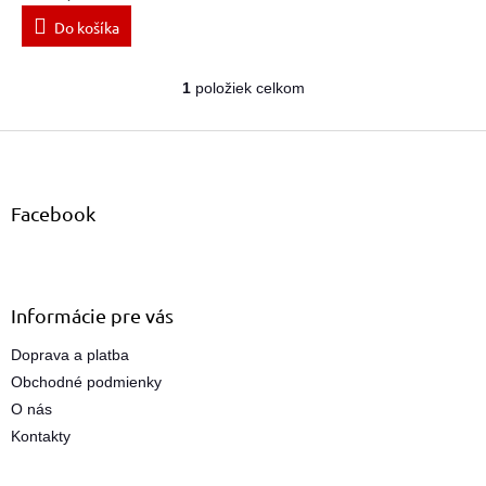
Do košíka
1
položiek celkom
O
v
Z
l
á
á
d
p
a
ä
Facebook
c
t
i
i
e
e
p
r
Informácie pre vás
v
k
Doprava a platba
y
Obchodné podmienky
v
ý
O nás
p
Kontakty
i
s