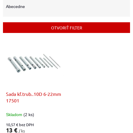
d
e
Abecedne
n
i
e
OTVORIŤ FILTER
p
r
V
o
ý
d
p
u
i
k
s
t
p
o
r
v
o
d
Sada kľ.trub..10D 6-22mm
u
17501
k
t
Skladom
(2 ks)
o
10,57 € bez DPH
v
13 €
/ ks