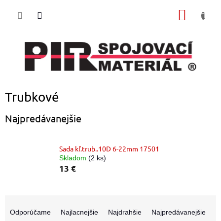
Prejsť
NÁKU
na
obsah
KOŠÍK
Trubkové
Najpredávanejšie
Sada kľ.trub..10D 6-22mm 17501
Skladom
(2 ks)
13 €
R
a
Odporúčame
Najlacnejšie
Najdrahšie
Najpredávanejšie