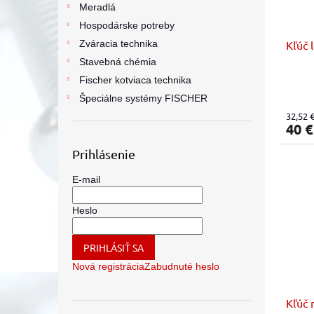
Meradlá
Hospodárske potreby
Zváracia technika
Kľúč 
Stavebná chémia
Fischer kotviaca technika
Špeciálne systémy FISCHER
32,52 
40 
Prihlásenie
E-mail
Heslo
PRIHLÁSIŤ SA
Nová registrácia
Zabudnuté heslo
Kľúč 