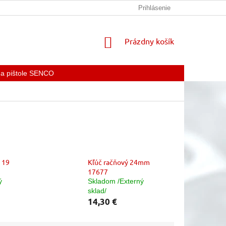
KONTAKTY
Prihlásenie
NÁKUPNÝ
Prázdny košík
KOŠÍK
 a pištole SENCO
 19
Kľúč račňový 24mm
17677
ý
Skladom /Externý
sklad/
14,30 €