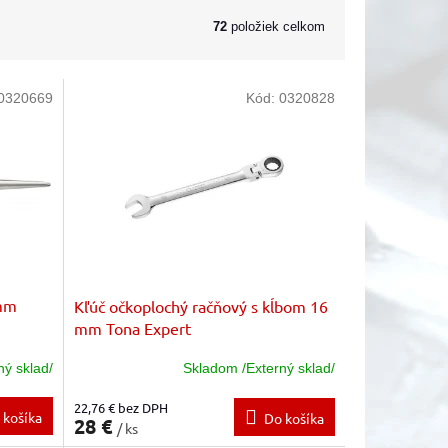
72
položiek celkom
0320669
Kód:
0320828
 mm
Kľúč očkoplochý račňový s kĺbom 16
mm Tona Expert
ný sklad/
Skladom /Externý sklad/
22,76 € bez DPH
 košíka
Do košíka
28 €
/ ks