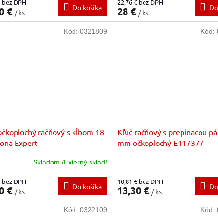
€ bez DPH
22,76 € bez DPH
Do košíka
Do
0 €
28 €
/ ks
/ ks
Kód:
0321809
Kód:
očkoplochý račňový s kĺbom 18
Kľúč račňový s prepínacou pá
ona Expert
mm očkoplochý E117377
Skladom /Externý sklad/
€ bez DPH
10,81 € bez DPH
Do košíka
Do
0 €
13,30 €
/ ks
/ ks
Kód:
0322109
Kód: