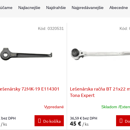
rúčame
Najlacnejšie
Najdrahšie
Najpredávanejšie
Abecedne
Kód:
0320531
Kód:
lešenársky 72MK-19 E114301
Lešenárska račňa BT 21x22
Tona Expert
Vypredané
Skladom /Exter
€ bez DPH
36,59 € bez DPH
Do košíka
Do
€
45 €
/ ks
/ ks