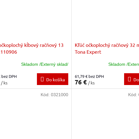
očkoplochý kĺbový račňový 13
Kľúč očkoplochý račňový 32
110906
Tona Expert
Skladom /Externý sklad/
Skladom /Exter
€ bez DPH
61,79 € bez DPH
Do košíka
Do
€
76 €
/ ks
/ ks
Kód:
0321000
Kód: