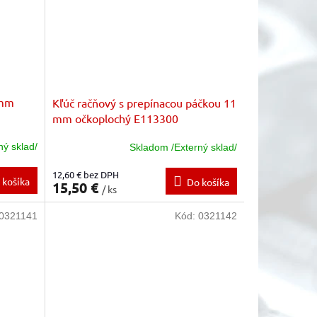
 mm
Kľúč račňový s prepínacou páčkou 11
mm očkoplochý E113300
ný sklad/
Skladom /Externý sklad/
12,60 € bez DPH
 košíka
Do košíka
15,50 €
/ ks
0321141
Kód:
0321142