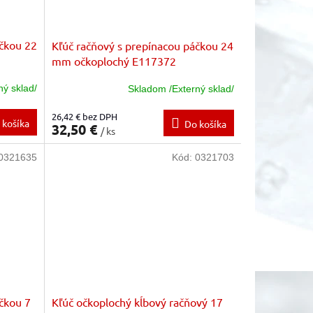
áčkou 22
Kľúč račňový s prepínacou páčkou 24
mm očkoplochý E117372
ný sklad/
Skladom /Externý sklad/
26,42 € bez DPH
 košíka
Do košíka
32,50 €
/ ks
0321635
Kód:
0321703
čkou 7
Kľúč očkoplochý kĺbový račňový 17