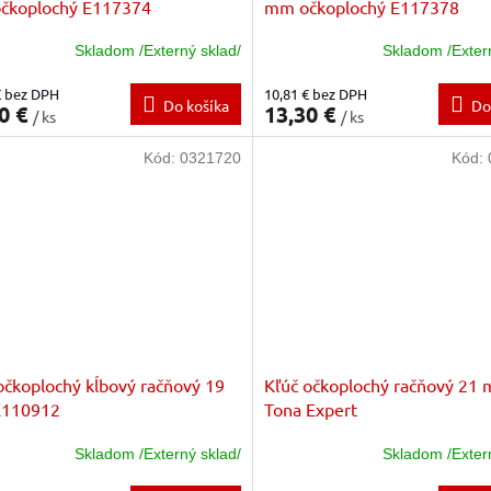
čkoplochý E117374
mm očkoplochý E117378
Skladom /Externý sklad/
Skladom /Exter
€ bez DPH
10,81 € bez DPH
Do košíka
Do
0 €
13,30 €
/ ks
/ ks
Kód:
0321720
Kód:
očkoplochý kĺbový račňový 19
Kľúč očkoplochý račňový 21
110912
Tona Expert
Skladom /Externý sklad/
Skladom /Exter