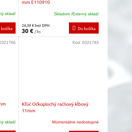
mm E110910
ný sklad/
Skladom /Externý sklad/
24,39 € bez DPH
 košíka
Do košíka
30 €
/ ks
0321766
Kód:
0321783
 mm
Kľúč Očkoplochý račňový kĺbový
11mm
ný sklad/
Momentálne nedostupné