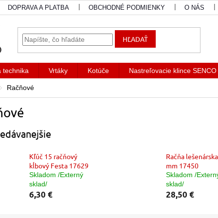
DOPRAVA A PLATBA
OBCHODNÉ PODMIENKY
O NÁS
HĽADAŤ
a technika
Vrtáky
Kotúče
Nastreľovacie klince SENCO
Račňové
ňové
edávanejšie
Kľúč 15 račňový
Račňa lešenárska
kĺbový Festa 17629
mm 17450
Skladom /Externý
Skladom /Extern
sklad/
sklad/
6,30 €
28,50 €