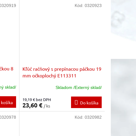
0320919
Kód:
0320923
čkou 8
Kľúč račňový s prepínacou páčkou 19
mm očkoplochý E113311
ný sklad/
Skladom /Externý sklad/
19,19 € bez DPH
 košíka
Do košíka
23,60 €
/ ks
0320978
Kód:
0320982