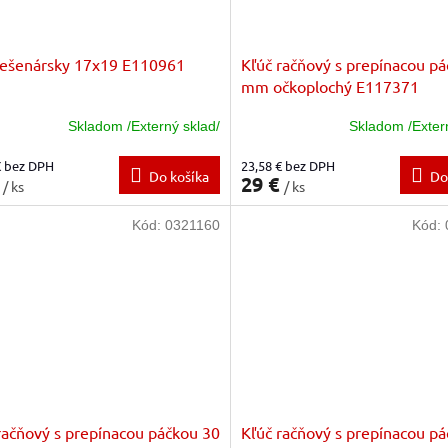
lešenársky 17x19 E110961
Kľúč račňový s prepínacou p
mm očkoplochý E117371
Skladom /Externý sklad/
Skladom /Exter
€ bez DPH
23,58 € bez DPH
Do košíka
Do
€
29 €
/ ks
/ ks
Kód:
0321160
Kód:
račňový s prepínacou páčkou 30
Kľúč račňový s prepínacou pá