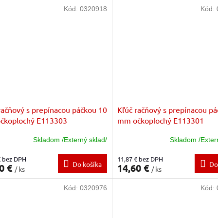
Kód:
0320918
Kód:
račňový s prepínacou páčkou 10
Kľúč račňový s prepínacou pá
čkoplochý E113303
mm očkoplochý E113301
Skladom /Externý sklad/
Skladom /Exter
€ bez DPH
11,87 € bez DPH
Do košíka
Do
0 €
14,60 €
/ ks
/ ks
Kód:
0320976
Kód: