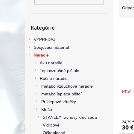
R
a
Odpo
d
e
Preskočiť
V
n
Kategórie
kategórie
ý
i
p
e
VÝPREDAJ
i
p
Spojovací materiál
s
r
Náradie
p
o
Aku náradie
r
d
Teplovzdušné pištole
o
u
d
k
Ručné náradie
u
t
metabo vzduchové náradie
Kľúč 
k
o
metabo lepiaca pištoľ
t
v
Príklepové vŕtačky
o
Kľúče
v
STANLEY račňový kľúč sada
24,39 
Vidlicové
30 
Očkoploché