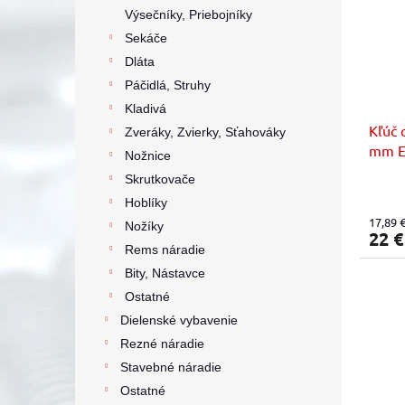
Výsečníky, Priebojníky
Sekáče
Dláta
Páčidlá, Struhy
Kladivá
Kľúč 
Zveráky, Zvierky, Sťahováky
mm E
Nožnice
Skrutkovače
Hoblíky
17,89 
Nožíky
22 
Rems náradie
Bity, Nástavce
Ostatné
Dielenské vybavenie
Rezné náradie
Stavebné náradie
Ostatné