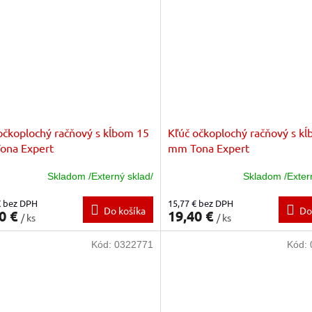
očkoplochý račňový s kĺbom 15
Kľúč očkoplochý račňový s k
ona Expert
mm Tona Expert
Skladom /Externý sklad/
Skladom /Exter
€ bez DPH
15,77 € bez DPH
Do košíka
Do
0 €
19,40 €
/ ks
/ ks
Kód:
0322771
Kód: