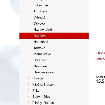
Imbusové
Trubkové
Vyhnuté
Očkové
Nastaviteľné
Račňové
Na kolesá
Torxové
Kľúč 
Momentové
mm o
Ostatné
Nástrčné
Hákové kľúče
12,60 
Hlavice
15,5
Kliešte, Hasáky
Pílky
Sady kľúčov
Pilníky, Rašple