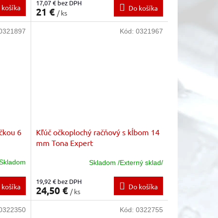
17,07 € bez DPH
 košíka
Do košíka
21 €
/ ks
0321897
Kód:
0321967
čkou 6
Kľúč očkoplochý račňový s kĺbom 14
mm Tona Expert
Skladom
Skladom /Externý sklad/
19,92 € bez DPH
 košíka
Do košíka
24,50 €
/ ks
0322350
Kód:
0322755