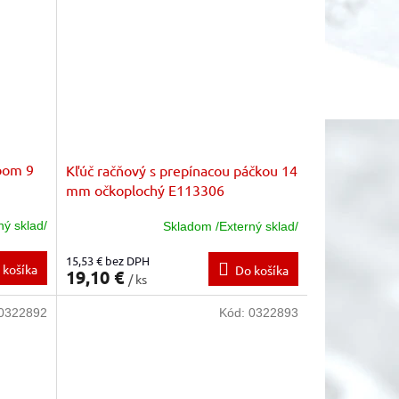
ĺbom 9
Kľúč račňový s prepínacou páčkou 14
mm očkoplochý E113306
ný sklad/
Skladom /Externý sklad/
15,53 € bez DPH
 košíka
Do košíka
19,10 €
/ ks
0322892
Kód:
0322893