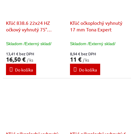
Kľúč 838.6 22x24 HZ
Kľúč očkoplochý vyhnutý
očkový vyhnutý 75°
17 mm Tona Expert
E113329
Skladom /Externý sklad/
Skladom /Externý sklad/
13,41 € bez DPH
8,94 € bez DPH
16,50 €
11 €
/ ks
/ ks
Do košíka
Do košíka
Kľúč očkoplochý vyhnutý
Kľúč očkoplochý vyhnutý 6