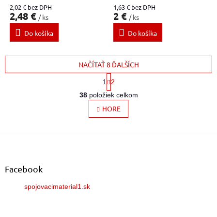
2,02 € bez DPH
1,63 € bez DPH
2,48 €
2 €
/ ks
/ ks
Do košíka
Do košíka
NAČÍTAŤ 8 ĎALŠÍCH
S
1
2
t
O
r
38
položiek celkom
v
á
l
HORE
n
k
á
o
d
v
Z
a
a
c
á
n
i
p
i
e
ä
e
Facebook
p
t
r
spojovacimaterial1.sk
i
v
e
k
y