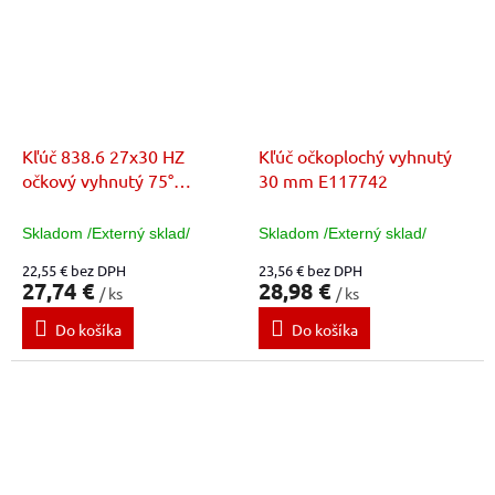
Kľúč 838.6 27x30 HZ
Kľúč očkoplochý vyhnutý
očkový vyhnutý 75°
30 mm E117742
E113369
Skladom /Externý sklad/
Skladom /Externý sklad/
22,55 € bez DPH
23,56 € bez DPH
27,74 €
28,98 €
/ ks
/ ks
Do košíka
Do košíka