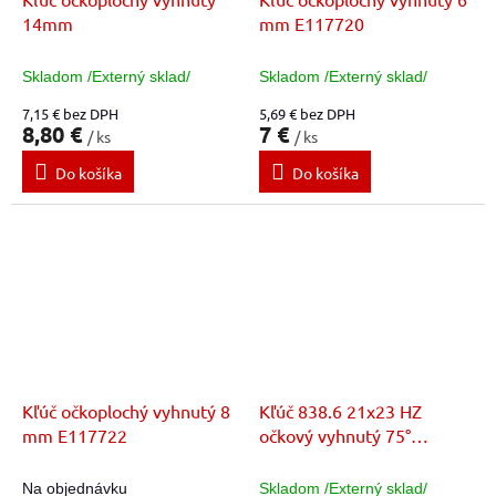
14mm
mm E117720
Skladom /Externý sklad/
Skladom /Externý sklad/
7,15 € bez DPH
5,69 € bez DPH
8,80 €
7 €
/ ks
/ ks
Do košíka
Do košíka
Kľúč očkoplochý vyhnutý 8
Kľúč 838.6 21x23 HZ
mm E117722
očkový vyhnutý 75°
E113730
Na objednávku
Skladom /Externý sklad/