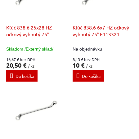
t
p
o
r
v
o
d
Kľúč 838.6 25x28 HZ
Kľúč 838.6 6x7 HZ očkový
u
očkový vyhnutý 75°
vyhnutý 75° E113321
k
E113367
t
Skladom /Externý sklad/
Na objednávku
o
16,67 € bez DPH
8,13 € bez DPH
v
20,50 €
10 €
/ ks
/ ks
Do košíka
Do košíka