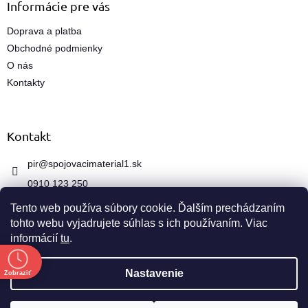
v
Informácie pre vás
ý
p
Doprava a platba
i
Obchodné podmienky
s
O nás
u
Kontakty
Kontakt
pir
@
spojovacimaterial1.sk
0910 123 250
Tento web používa súbory cookie. Ďalším prechádzaním
tohto webu vyjadrujete súhlas s ich používaním. Viac
informácií
tu
.
e
Vytvoril Shoptet
Nastavenie
Zobraziť
Copyright 2026
spojovacimaterial1.sk
. Všetky práva