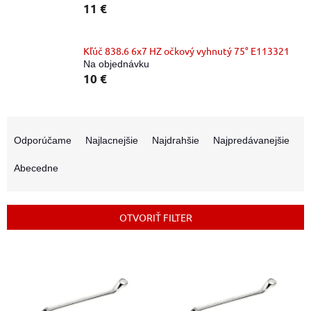
11 €
Kľúč 838.6 6x7 HZ očkový vyhnutý 75° E113321
Na objednávku
10 €
R
a
Odporúčame
Najlacnejšie
Najdrahšie
Najpredávanejšie
d
e
Abecedne
n
i
e
OTVORIŤ FILTER
p
r
V
o
ý
d
p
u
i
k
s