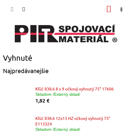
Prejsť
NÁKU
na
obsah
KOŠÍK
Vyhnuté
Najpredávanejšie
Kľúč 838.6 8 x 9 očkový vyhnutý 75° 17606
Skladom /Externý sklad/
1,82 €
Kľúč 838.6 12x13 HZ očkový vyhnutý 75°
E113324
Skladom /Externý sklad/