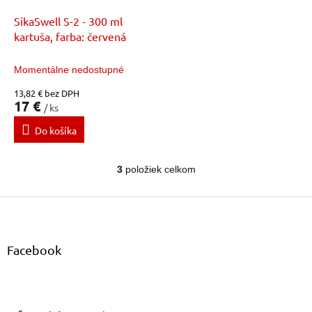
SikaSwell S-2 - 300 ml
kartuša, farba: červená
Momentálne nedostupné
13,82 € bez DPH
17 €
/ ks
Do košíka
3
položiek celkom
O
v
Z
l
á
á
d
p
a
ä
Facebook
c
t
i
i
e
e
p
r