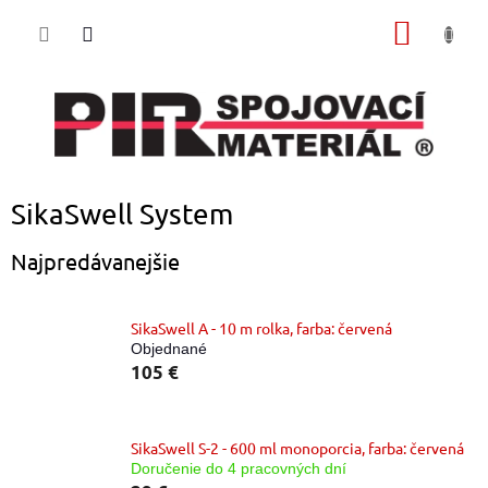
Prejsť
NÁKU
na
obsah
KOŠÍK
SikaSwell System
Najpredávanejšie
SikaSwell A - 10 m rolka, farba: červená
Objednané
105 €
SikaSwell S-2 - 600 ml monoporcia, farba: červená
Doručenie do 4 pracovných dní