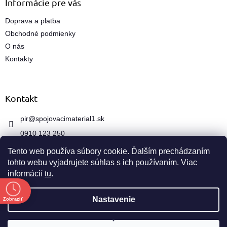
Informácie pre vás
v
k
Doprava a platba
y
Obchodné podmienky
v
ý
O nás
p
Kontakty
i
s
u
Kontakt
pir
@
spojovacimaterial1.sk
0910 123 250
Tento web používa súbory cookie. Ďalším prechádzaním
tohto webu vyjadrujete súhlas s ich používaním. Viac
informácií
tu
.
e
Vytvoril Shoptet
Nastavenie
Zobraziť
Copyright 2026
spojovacimaterial1.sk
. Všetky práva