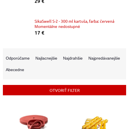
29 €
SikaSwell S-2 - 300 ml kartuša, farba: červená
Momentálne nedostupné
17 €
R
a
Odporúčame
Najlacnejšie
Najdrahšie
Najpredávanejšie
d
e
Abecedne
n
i
e
OTVORIŤ FILTER
p
r
V
o
ý
d
p
u
i
k
s