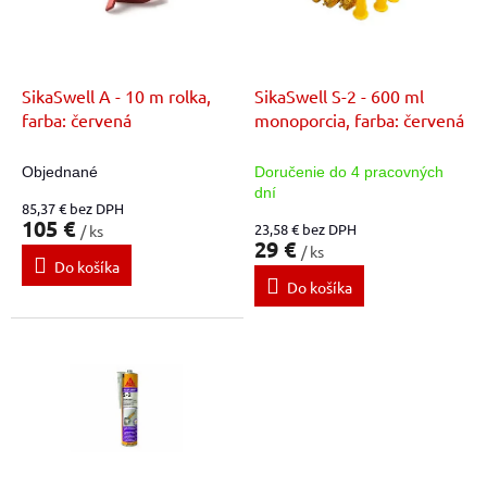
t
p
o
r
v
o
d
SikaSwell A - 10 m rolka,
SikaSwell S-2 - 600 ml
u
farba: červená
monoporcia, farba: červená
k
t
Objednané
Doručenie do 4 pracovných
o
dní
85,37 € bez DPH
v
105 €
23,58 € bez DPH
/ ks
29 €
/ ks
Do košíka
Do košíka