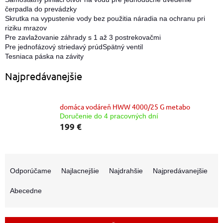
čerpadla do prevádzky
Skrutka na vypustenie vody bez použitia náradia na ochranu pri
riziku mrazov
Pre zavlažovanie záhrady s 1 až 3 postrekovačmi
Pre jednofázový striedavý prúdSpätný ventil
Tesniaca páska na závity
Najpredávanejšie
domáca vodáreň HWW 4000/25 G metabo
Doručenie do 4 pracovných dní
199 €
R
a
Odporúčame
Najlacnejšie
Najdrahšie
Najpredávanejšie
d
e
Abecedne
n
i