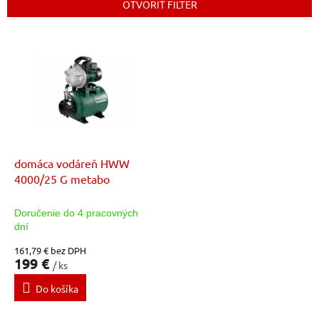
e
OTVORIŤ FILTER
p
r
V
o
ý
d
p
u
i
k
s
t
p
o
r
v
o
d
domáca vodáreň HWW
u
4000/25 G metabo
k
t
Doručenie do 4 pracovných
o
dní
v
161,79 € bez DPH
199 €
/ ks
Do košíka