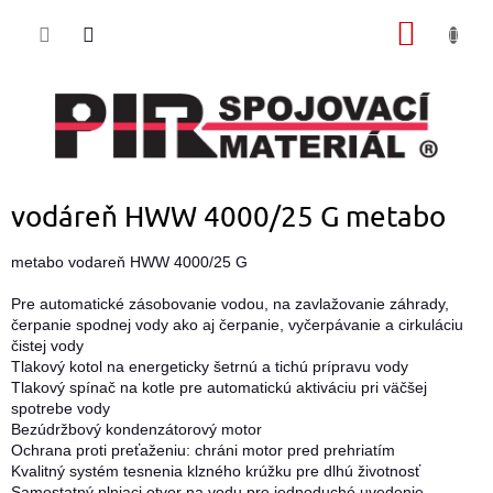
Prejsť
NÁKU
na
obsah
KOŠÍK
vodáreň HWW 4000/25 G metabo
metabo vodareň HWW 4000/25 G
Pre automatické zásobovanie vodou, na zavlažovanie záhrady,
čerpanie spodnej vody ako aj čerpanie, vyčerpávanie a cirkuláciu
čistej vody
Tlakový kotol na energeticky šetrnú a tichú prípravu vody
Tlakový spínač na kotle pre automatickú aktiváciu pri väčšej
spotrebe vody
Bezúdržbový kondenzátorový motor
Ochrana proti preťaženiu: chráni motor pred prehriatím
Kvalitný systém tesnenia klzného krúžku pre dlhú životnosť
Samostatný plniaci otvor na vodu pre jednoduché uvedenie