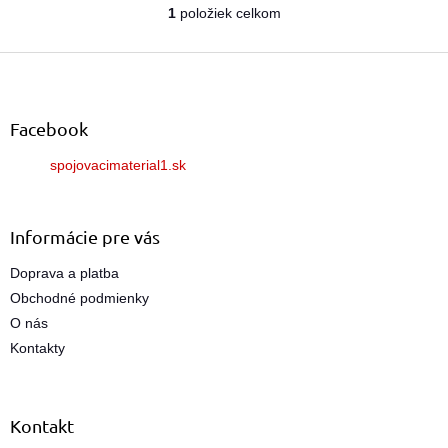
1
položiek celkom
O
v
Z
l
á
á
d
p
a
ä
Facebook
c
t
i
spojovacimaterial1.sk
i
e
e
p
r
v
Informácie pre vás
k
y
Doprava a platba
v
Obchodné podmienky
ý
O nás
p
i
Kontakty
s
u
Kontakt