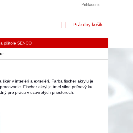
KONTAKTY
Prihlásenie
NÁKUPNÝ
Prázdny košík
KOŠÍK
 a pištole SENCO
her
škár v interiéri a exteriéri. Farba fischer akrylu je
racovanie. Fischer akryl je tmel silne priľnavý ku
ný pre prácu v uzavretých priestoroch.