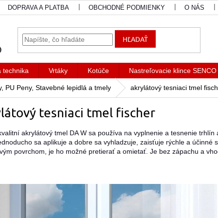
DOPRAVA A PLATBA
OBCHODNÉ PODMIENKY
O NÁS
HĽADAŤ
a technika
Vrtáky
Kotúče
Nastreľovacie klince SENCO
ny, PU Peny, Stavebné lepidlá a tmely
akrylátový tesniaci tmel fisc
látový tesniaci tmel fischer
kvalitní akrylátový tmel DA W sa používa na vyplnenie a tesnenie trhlín a 
ednoducho sa aplikuje a dobre sa vyhladzuje, zaisťuje rýchle a účinné sp
vým povrchom, je ho možné pretierať a omietať. Je bez zápachu a vhod