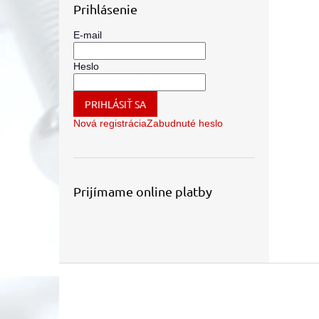
Prihlásenie
E-mail
Heslo
PRIHLÁSIŤ SA
Nová registrácia
Zabudnuté heslo
Prijímame online platby
Z
á
p
ä