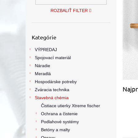
ROZBALIŤ FILTER
Preskočiť
Kategórie
kategórie
VÝPREDAJ
Spojovací materiál
Náradie
Meradlá
Hospodárske potreby
Najpr
Zváracia technika
Stavebná chémia
Čistiace utierky Xtreme fischer
Ochrana a čistenie
Podlahové systémy
Betóny a malty
Opravy