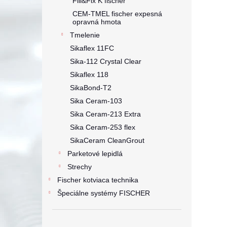
Fill&Fix K fischer
CEM-TMEL fischer expesná
opravná hmota
Tmelenie
Sikaflex 11FC
Sika-112 Crystal Clear
Sikaflex 118
SikaBond-T2
Sika Ceram-103
Sika Ceram-213 Extra
Sika Ceram-253 flex
SikaCeram CleanGrout
Parketové lepidlá
Strechy
Fischer kotviaca technika
Špeciálne systémy FISCHER