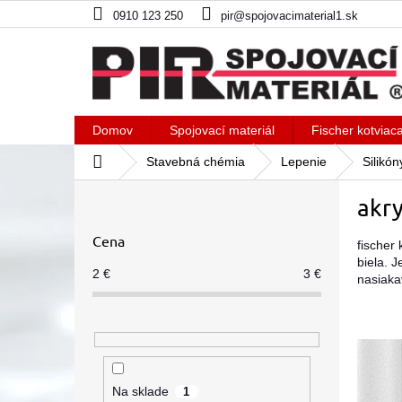
Prejsť
0910 123 250
pir@spojovacimaterial1.sk
na
obsah
Domov
Spojovací materiál
Fischer kotviac
Domov
Stavebná chémia
Lepenie
Silikó
B
akry
o
č
Cena
n
fischer 
biela. J
ý
2
€
3
€
nasiaka
p
a
n
e
l
Na sklade
1