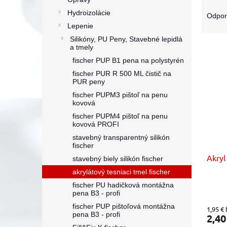
R
a
Hydroizolácie
Odpo
d
Lepenie
e
Silikóny, PU Peny, Stavebné lepidlá
V
n
a tmely
ý
i
fischer PUP B1 pena na polystyrén
p
e
fischer PUR R 500 ML čistič na
i
p
PUR peny
s
r
fischer PUPM3 pištoľ na penu
p
o
kovová
r
d
fischer PUPM4 pištoľ na penu
o
u
kovová PROFI
d
k
stavebný transparentný silikón
fischer
u
t
Akryl
k
o
stavebný biely silikón fischer
t
v
akrylátový tesniaci tmel fischer
o
fischer PU hadičková montážna
v
pena B3 - profi
fischer PUP pištoľová montážna
1,95 €
pena B3 - profi
2,40