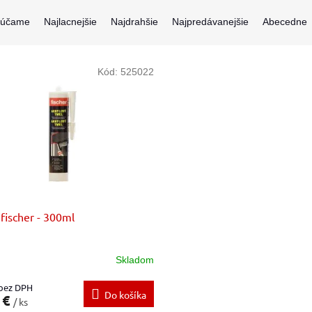
rúčame
Najlacnejšie
Najdrahšie
Najpredávanejšie
Abecedne
Kód:
525022
 fischer - 300ml
Skladom
 bez DPH
Do košíka
 €
/ ks