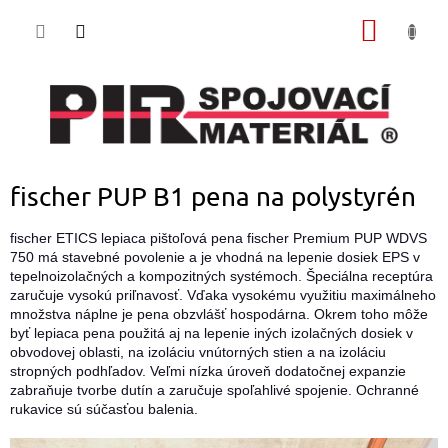
Prejsť
NÁKU
na
obsah
KOŠÍK
fischer PUP B1 pena na polystyrén
fischer ETICS lepiaca pištoľová pena fischer Premium PUP WDVS
750 má stavebné povolenie a je vhodná na lepenie dosiek EPS v
tepelnoizolačných a kompozitných systémoch. Špeciálna receptúra
zaručuje vysokú priľnavosť. Vďaka vysokému využitiu maximálneho
množstva náplne je pena obzvlášť hospodárna. Okrem toho môže
byť lepiaca pena použitá aj na lepenie iných izolačných dosiek v
obvodovej oblasti, na izoláciu vnútorných stien a na izoláciu
stropných podhľadov. Veľmi nízka úroveň dodatočnej expanzie
zabraňuje tvorbe dutín a zaručuje spoľahlivé spojenie. Ochranné
rukavice sú súčasťou balenia.