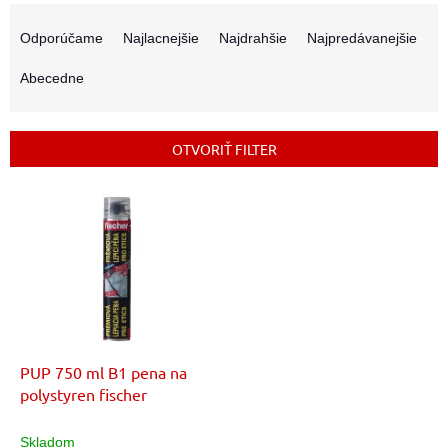
R
a
Odporúčame
Najlacnejšie
Najdrahšie
Najpredávanejšie
d
e
Abecedne
n
i
e
OTVORIŤ FILTER
p
r
V
o
ý
d
p
u
i
k
s
t
p
o
r
v
o
d
PUP 750 ml B1 pena na
u
polystyren fischer
k
t
Skladom