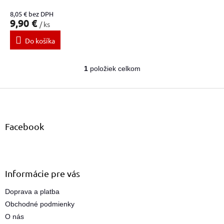
o
8,05 € bez DPH
v
9,90 €
/ ks
Do košíka
1
položiek celkom
O
v
Z
l
á
á
d
p
a
ä
Facebook
c
t
i
i
e
e
p
r
Informácie pre vás
v
k
Doprava a platba
y
Obchodné podmienky
v
ý
O nás