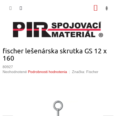
Prejsť
NÁKU
na
obsah
KOŠÍK
fischer lešenárska skrutka GS 12 x
160
80927
Priemerné
Neohodnotené
Podrobnosti hodnotenia
Značka:
Fischer
hodnotenie
produktu
je
0,0
z
5
hviezdičiek.