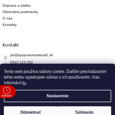
Doprava a platba
Obchodné podmienky
O nás
Kontakty
Kontakt
pir
@
spojovacimaterial1.sk
0910 123 250
Tento web používa súbory cookie. Ďalším prechádzaním
tohto webu vyjadrujete súhlas s ich používaním. Viac
informácií
tu
.
e
Vytvoril Shoptet
Nastavenie
Zobraziť
Copyright 2026
spojovacimaterial1.sk
. Všetky práva
Odmietnuť
Súhlasím
vyhradené.