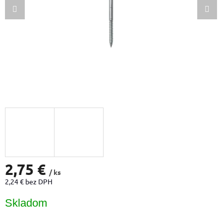
2,75 €
/ ks
2,24 € bez DPH
Jednotková
Skladom
cena: