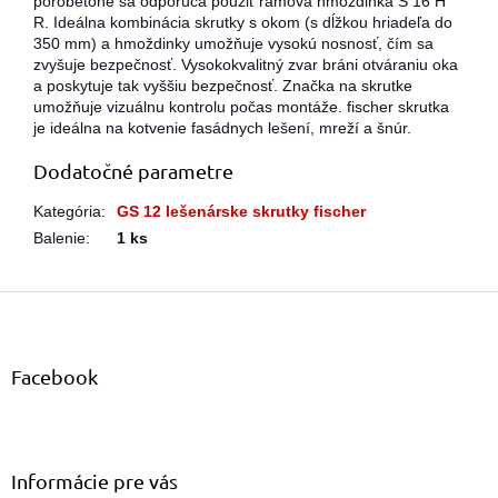
pórobetóne sa odporúča použiť rámová hmoždinka S 16 H
R. Ideálna kombinácia skrutky s okom (s dĺžkou hriadeľa do
350 mm) a hmoždinky umožňuje vysokú nosnosť, čím sa
zvyšuje bezpečnosť. Vysokokvalitný zvar bráni otváraniu oka
a poskytuje tak vyššiu bezpečnosť. Značka na skrutke
umožňuje vizuálnu kontrolu počas montáže. fischer skrutka
je ideálna na kotvenie fasádnych lešení, mreží a šnúr.
Dodatočné parametre
Kategória
:
GS 12 lešenárske skrutky fischer
Balenie
:
1 ks
Z
á
p
ä
Facebook
t
i
e
Informácie pre vás